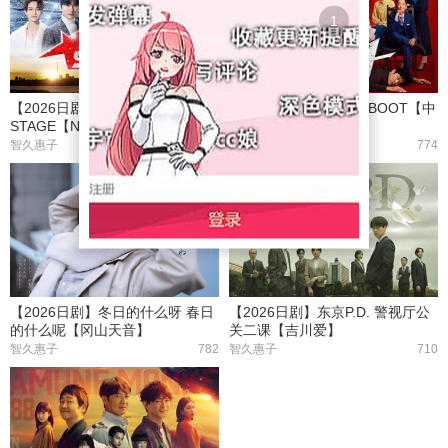
1
【2026日剧】梦想舞台 DREAM
【2026日剧】重启 REBOOT【中
STAGE【NAZE】
川大辅】
智久惠子
475
智久惠子
774
【2026日剧】冬日的什么呀 春日
【2026日剧】东京P.D. 警视厅公
的什么呢【冈山天音】
关二课【吉川爱】
智久惠子
782
智久惠子
710