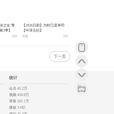
解决之女 警
【2026日剧】为时已是寿司
第3季】
【中泽元纪】
604
丑猫
259
下一页
统计
会员 45.2万
视频 410.8万
弹幕 565.1万
播放 3.6亿
评论 31.4万