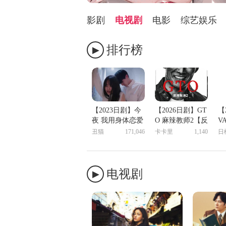
影剧
电视剧
电影
综艺娱乐
排行榜
【2023日剧】今
【2026日剧】GT
【
夜 我用身体恋爱
O 麻辣教师2【反
V
第二季 01-04
町隆史】
季
丑猫
171,046
卡卡里
1,140
日
【幻月字幕组】
【中文字幕】
电视剧