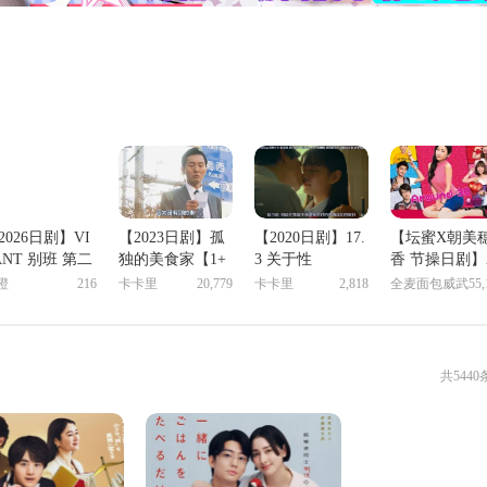
2026日剧】VI
【2023日剧】孤
【2020日剧】17.
【坛蜜X朝美
ANT 别班 第二
独的美食家【1+
3 关于性
香 节操日剧】
【二宫和也】
2+3+4+5+6+7+8+
ound 30 无修
橙
216
卡卡里
20,779
卡卡里
2,818
全麦面包威武
55,
9+10】
【全】
共5440