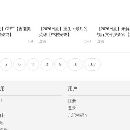
剧】GIFT【吉濑美
【2026日剧】重生：最后的
【2026日剧】未
村架纯】
英雄【中村安奈】
视厅文件捜査官【
【山内圭哉】
134
丑猫
1,591
丑猫
5
6
7
8
9
10
107
用
用户
I
注册
登录
科
忘记密码？
吧
户端