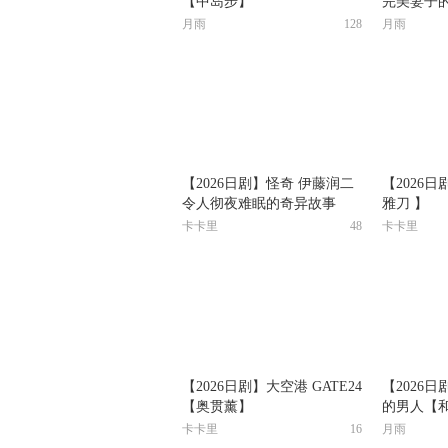
【中岛步】
完美妻子
大】
月雨
128
月雨
【2026日剧】怪奇 伊藤润二
【2026
令人彻夜难眠的奇异故事
雅刀 】
【圆井湾】
卡卡里
48
卡卡里
【2026日剧】大空港 GATE24
【2026日
【奥贯薰】
的男人【
卡卡里
16
月雨