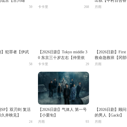
的谎言【古川雄
出轨【中村百合香
59
卡卡里
268
月雨
日剧】犯罪者【伊武
【2026日剧】Tokyo middle 3
【2026日剧】First
0 东京三十岁左右【仲里依
救命急救班【冈部
纱】
58
卡卡里
29
月雨
剧SP】双刃剑 复活
【2026日剧】气体人 第一号
【2026日剧】顾
和久井映见】
【小栗旬】
的男人【Gackt】
24
月雨
93
月雨