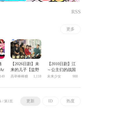
RSS
更多
穗
【2026日剧】未
【2010日剧】江
Ar
来的儿子【盐野
～公主们的战国
正
瑛久】
Gou Himetachi no
149
高举棒棒糖
1,118
未来少女
988
Sengoku
更新
ID
热度
条 / 第1页