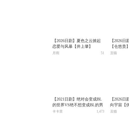
【2026日剧】夏色之云掀起
【2026
恋爱与风暴【井上肇】
【仓悠贵
月雨
51
丑猫
【2021日剧】绝对会变成BL
【2026
的世界VS绝不想变成BL的男
向宇宙【
人【第1季~第2季~第3季】
卡卡里
1,473
丑猫