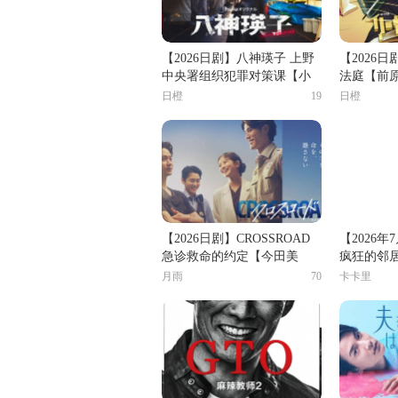
【2026日剧】八神瑛子 上野
【2026
中央署组织犯罪对策课【小
法庭【前
岛健】
日橙
19
日橙
【2026日剧】CROSSROAD
【2026年
急诊救命的约定【今田美
疯狂的邻
樱】
月雨
70
卡卡里