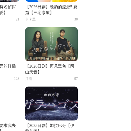
保持名侦探
【2026日剧】晚酌的流派5 夏
爱】
篇【三宅康敏】
21
卡卡里
30
次元的扦插
【2026日剧】再见黑色【冈
山天音】
123
月雨
97
公要求我去
【2023日剧】加拉巴哥【伊