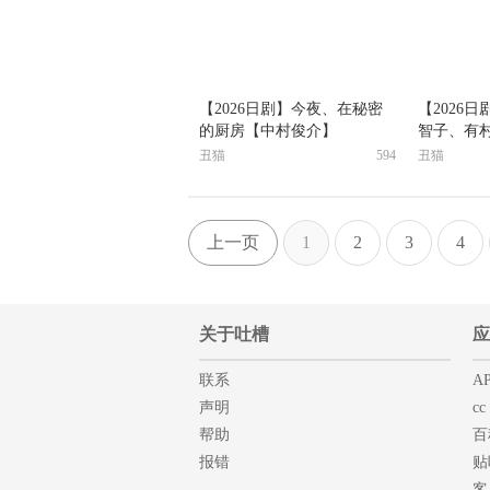
【2026日剧】今夜、在秘密
【2026日
的厨房【中村俊介】
智子、有
丑猫
594
丑猫
上一页
1
2
3
4
关于吐槽
应
联系
AP
声明
cc
帮助
百
报错
贴
客