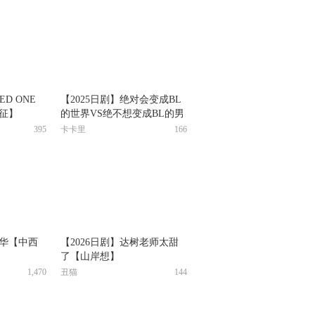
ED ONE
【2025日剧】绝对会变成BL
征】
的世界VS绝不想变成BL的男
人 Final【全】【第4季】
395
卡卡里
166
之华【中西
【2026日剧】达树老师太甜
了【山岸想】
1,470
丑猫
144