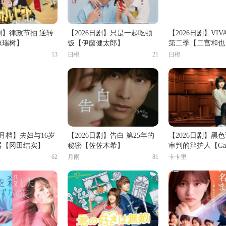
日剧】律政节拍 逆转
【2026日剧】只是一起吃顿
【2026日剧】VIV
原瑞树】
饭【伊藤健太郎】
第二季【二宫和也
13
日橙
21
日橙
7月档】夫妇与16岁
【2026日剧】告白 第25年的
【2026日剧】黑
居【冈田结实】
秘密【佐佐木希】
审判的辩护人【Gac
62
月雨
81
卡卡里