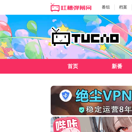
番组
档案
首页
新番