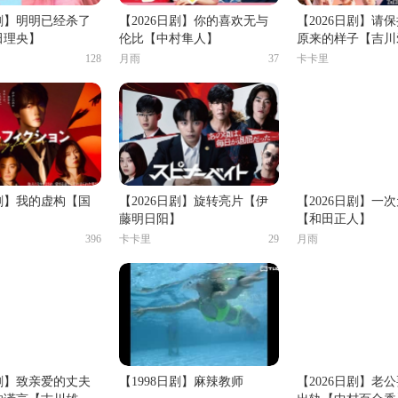
日剧】明明已经杀了
【2026日剧】你的喜欢无与
【2026日剧】请
田理央】
伦比【中村隼人】
原来的样子【吉川
128
月雨
37
卡卡里
日剧】我的虚构【国
【2026日剧】旋转亮片【伊
【2026日剧】一
藤明日阳】
【和田正人】
396
卡卡里
29
月雨
日剧】致亲爱的丈夫
【1998日剧】麻辣教师
【2026日剧】老