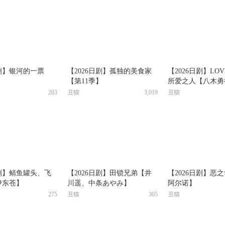
日剧】银河的一票
【2026日剧】孤独的美食家
【2026日剧】LOV
】
【第11季】
所爱之人【八木勇
203
丑猫
3,019
丑猫
日剧】鲭鱼罐头、飞
【2026日剧】田锁兄弟【井
【2026日剧】恶
伊东苍】
川遥、中条あやみ】
阿尔诺】
275
丑猫
305
丑猫