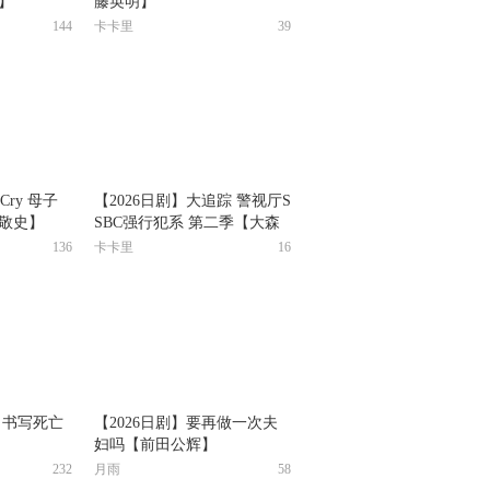
】
藤英明】
144
卡卡里
39
 Cry 母子
【2026日剧】大追踪 警视厅S
敬史】
SBC强行犯系 第二季【大森
南朋】
136
卡卡里
16
问 书写死亡
【2026日剧】要再做一次夫
妇吗【前田公辉】
232
月雨
58