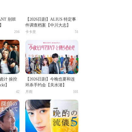
ANT 别班
【2026日剧】ALIUS 特定事
】
件调查档案【中川大志】
216
卡卡里
51
色诡计 操控
【2026日剧】今晚也要和连
kt】
环杀手约会【关水渚】
42
月雨
101