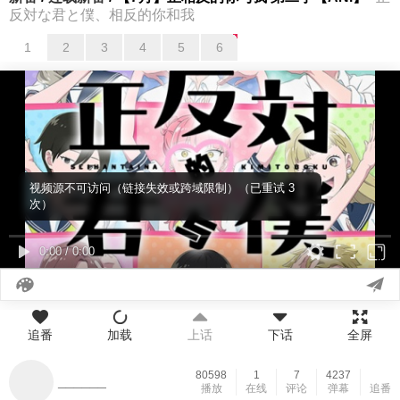
反対な君と僕、相反的你和我
1
2
3
4
5
6
13
14
15
16
17
18
视频源不可访问（链接失效或跨域限制）（已重试 3
次）
0:00
/
0:00
追番
加载
上话
下话
全屏
80598
1
7
4237
______
播放
在线
评论
弹幕
追番