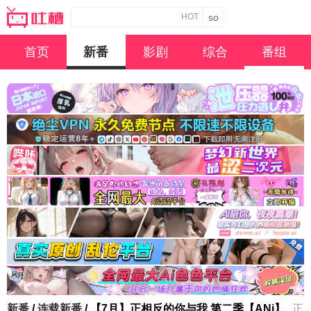
HOT
首页
新番
影剧
综合
番组
新番
/
连载新番
/ 【7月】正相反的你与我 第二季【ANi】
正