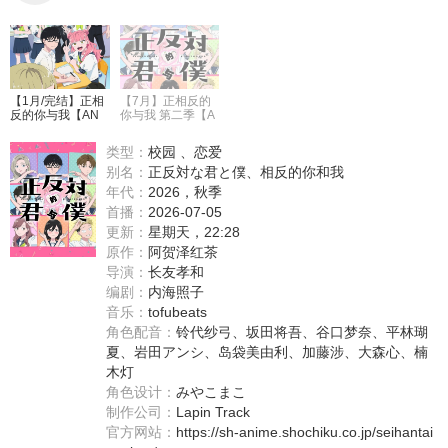
【1月/完结】正相
【7月】正相反的
反的你与我【AN
你与我 第二季【A
i】
Ni】
类型：
校园 、恋爱
别名：
正反対な君と僕、相反的你和我
年代：
2026，秋季
首播：
2026-07-05
更新：
星期天，22:28
原作：
阿贺泽红茶
导演：
长友孝和
编剧：
内海照子
音乐：
tofubeats
角色配音：
铃代纱弓
、
坂田将吾
、
谷口梦奈
、
平林瑚
夏
、
岩田アンシ
、
岛袋美由利
、
加藤涉
、
大森心
、
楠
木灯
角色设计：
みやこまこ
制作公司：
Lapin Track
官方网站：
https://sh-anime.shochiku.co.jp/seihantai