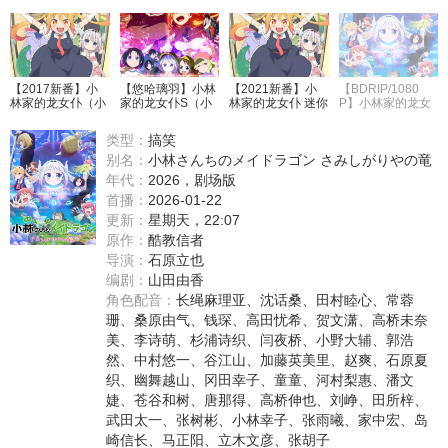
【2017新番】小
【悠哈璃羽】小林
【2021新番】小
【BDRIP/1080
林家的龙女仆（小
家的龙女仆S（小
林家的龙女仆 迷你
P】小林家的龙女
林家的女仆龙）
林家的女仆龙S）
龙【1~13话】
仆 怕寂寞的龙【Y
【第1季】
【第2季】【1-1
YQSUB】
类型：
搞笑
2】【繁体】
别名：
小林さんちのメイドラゴン さみしがりやの竜
年代：
2026，剧场版
首播：
2026-01-22
更新：
星期天，22:07
原作：
酷教信者
导演：
石原立也
编剧：
山田由香
角色配音：
长绳麻理亚
、
沈话桑
、
田村睦心
、
常蓉
珊
、
桑原由气
、
钱琛
、
高田忧希
、
贺文潇
、
高桥未奈
美
、
李诗萌
、
杉浦诗织
、
闫夜桥
、
小野大辅
、
郭浩
然
、
中村悠一
、
谷江山
、
加藤英美里
、
赵爽
、
石原夏
织
、
幽舞越山
、
冈田幸子
、
童童
、
河村梨惠
、
潘文
婕
、
苍谷和树
、
唐那得
、
高桥伸也
、
刘峥
、
田所梓
、
武田太一
、
张树彬
、
小林幸子
、
张雨曦
、
家中宏
、
岛
崎信长
、
马正阳
、
立木文彦
、
张胡子