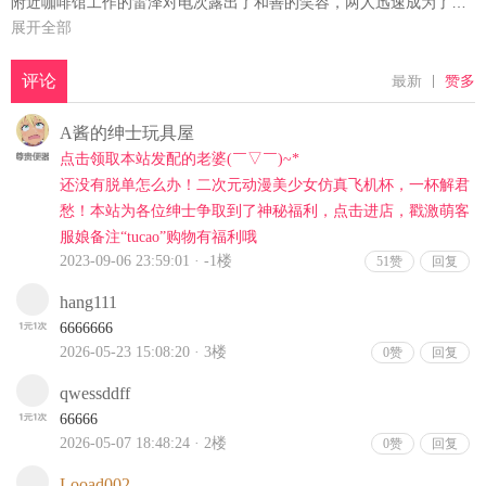
附近咖啡馆工作的雷泽对电次露出了和善的笑容，两人迅速成为了好
朋友。这次邂逅标志着电次的日常生活发生了重大改变。
展开全部