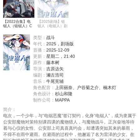
【2022合集】电
【2025剧场】链
锯人（链锯人）C
锯人（电锯人）剧
hainsaw Man【1~
场版：蕾塞篇【简
12】【极影×动音
中】
类型：
战斗
漫影】
年代：
2025，剧场版
首播：
2025-12-09
更新：
星期二，21:40
原作：
藤本树
导演：
吉原达矢
编剧：
濑古浩司
音乐：
牛尾宪辅
角色配音：
上田丽奈
、
户谷菊之介
、
楠木灯
角色设计：
杉山和隆
制作公司：
MAPPA
简介：
电次，一个少年，与“电锯恶魔”签订契约，化身“电锯人”，成为隶属于
公安部魔物对策特别课四课的魔物猎人，与魔物战斗。正兴奋地等待
着与心仪的女性、公安部上司真喜真约会，却遭遇突如其来的暴雨，
不得不在雨中避雨。在避雨的过程中，他邂逅了名为雷泽的少女。在