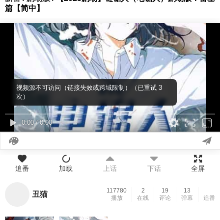
篇【简中】
视频源不可访问（链接失效或跨域限制）（已重试 3
次）
0:00
/
0:00
追番
加载
上话
下话
全屏
117780
2
19
13
丑猫
播放
在线
评论
弹幕
追番