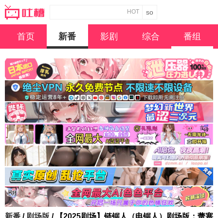
HOT
首页
新番
影剧
综合
番组
新番
/
剧场版
/ 【2025剧场】链锯人（电锯人）剧场版：蕾塞