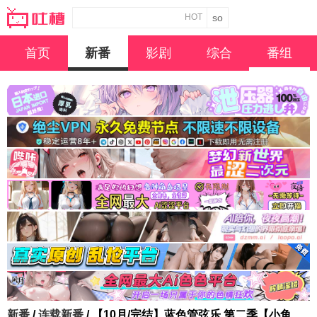
HOT
首页
新番
影剧
综合
番组
新番
/
连载新番
/ 【10月/完结】蓝色管弦乐 第二季【小鱼