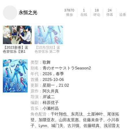
37870
1
18
24
永恒之光
播放
在线
评论
弹幕
追番
【2023新番】蓝
【10月/完结】蓝
色管弦乐【第1
色管弦乐 第二季
季】【1-24】
【小鱼儿】
类型：
歌舞
别名：
青のオーケストラSeason2
年代：
2026，春季
首播：
2025-10-06
更新：
星期一，21:02
原作：
阿久井真
导演：
岸诚二
编剧：
柿原优子
音乐：
小濑村晶
角色配音：
千叶翔也
、
东亮汰
、
土屋神叶
、
尾张拓
登
、
加隈亚衣
、
山田友里惠
、
佐藤未奈子
、
小川恭
子
、
Lynn
、
城门关
、
古川慎
、
佐藤晴真
、
浅沼晋太