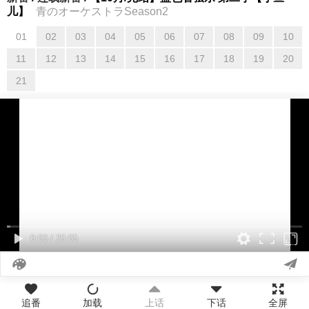
儿】
青のオーケストラSeason2
01
02
03
04
05
06
07
08
09
10
01
02
03
04
05
06
07
08
09
10
11
12
13
14
15
16
17
18
19
20
11
12
13
14
15
16
17
18
19
20
21
21
0:00
/
25:05
追番
加载
上话
下话
全屏