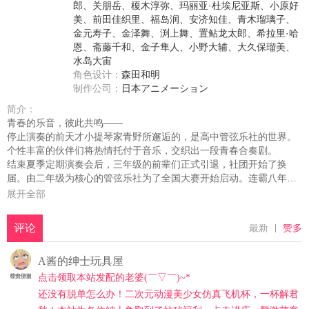
郎
、
关朋岳
、
榎木淳弥
、
玛丽亚·杜埃尼亚斯
、
小原好
美
、
前田佳织里
、
福岛润
、
安济知佳
、
青木瑠璃子
、
金元寿子
、
金泽舞
、
渕上舞
、
置鲇龙太郎
、
希拉里·哈
恩
、
斋藤千和
、
金子隼人
、
小野大辅
、
大久保瑠美
、
水岛大宙
角色设计：
森田和明
制作公司：
日本アニメーション
简介：
青春的乐音，彼此共鸣——
停止演奏的前天才小提琴家青野所邂逅的，是高中管弦乐社的世界。
个性丰富的伙伴们将热情托付于音乐，交织出一段青春合奏剧。
结束夏季定期演奏会后，三年级的前辈们正式引退，社团开始了换
届。由二年级为核心的管弦乐社为了全国大赛开始启动。连霸八年全
国大赛的海幕高中，今年的目标是九连冠！
展开全部
然而…换届的第一天，社团很多人不来参加晨练。打击乐部长质疑青
野一的实力、乐器组不满新组长的人选、新乐团首席不得人心……。
全国大赛即将到来，人心涣散的管弦乐部该如何应对换届的风波？
虽然在各自的动机温差与对演奏曲的想象分歧间不协和音四起，社员
们仍奋力想要打造出此刻只有自己才能演奏出的声音。青野自己与音
乐的面对方式，以及与伙伴们之间的关系，也随之发生改变────