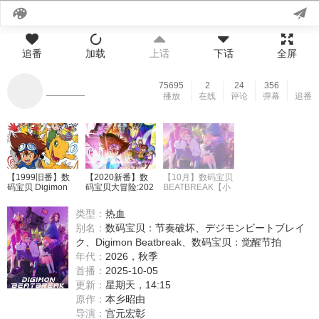
追番
加载
上话
下话
全屏
75695
2
24
356
______
播放
在线
评论
弹幕
追番
【1999旧番】数
【2020新番】数
【10月】数码宝贝
码宝贝 Digimon
码宝贝大冒险:202
BEATBREAK【小
【第一季+第二季
0【第1-67集】
鱼儿】
+第三季+第四季
【简体字幕】【风
类型：
热血
+第五季+第六季】
车】
【日语】【自压】
别名：
数码宝贝：节奏破坏、デジモンビートブレイ
ク、Digimon Beatbreak、数码宝贝：觉醒节拍
年代：
2026，秋季
首播：
2025-10-05
更新：
星期天，14:15
原作：
本乡昭由
导演：
宫元宏彰