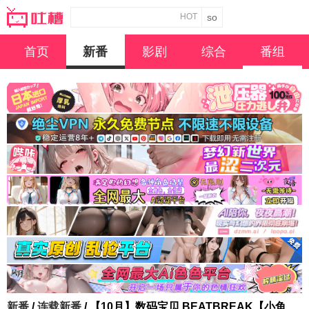
HOT
首页
新番
影剧
综合
番组
新番
/
连载新番
/ 【10月】数码宝贝 BEATBREAK【小鱼