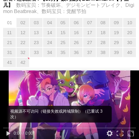
儿】
数码宝贝：节奏破坏、デジモンビートブレイク、Digi
mon Beatbreak、数码宝贝：觉醒节拍
01
02
03
04
05
06
07
08
09
10
01
02
03
04
05
06
07
08
09
10
11
12
13
14
15
16
17
18
19
20
11
12
13
14
15
16
17
18
19
20
21
22
23
24
25
26
27
28
29
30
21
22
23
24
25
26
27
28
29
30
31
32
33
34
35
36
37
38
39
40
31
32
33
34
35
36
37
38
39
40
41
42
41
42
视频源不可访问（链接失效或跨域限制）（已重试 3
次）
0:00
/
0:00