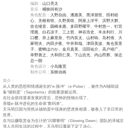
编剧：
山口亮太
音乐：
桶狭间有沙
角色配音：
入野自由
、
潘惠美
、
黑泽朋世
、
田村睦
心
、
关根有咲
、
久野美咲
、
阿座上洋平
、
滨野大辉
、
佐仓绫音
、
园崎未惠
、
多田野曜平
、
中村悠一
、
钉宫
理惠
、
白石凉子
、
三上哲
、
神谷浩史
、
丰永利行
、
川
口樱
、
井上麻里奈
、
竹内良太
、
山村响
、
岛村侑
、
大
冢明夫
、
内田夕夜
、
中井和哉
、
津田美波
、
角仓英里
子
、
蜜蜂ほのか
、
金月真美
、
沼田祐介
、
高户靖广
、
幸野善之
、
大和田仁美
、
下山吉光
、
内山昂辉
、
保志
总一朗
角色设计：
小岛隆宽
制作公司：
东映动画
简介：
从人类的思想和情感诞生的“e-脉冲”（e-Pulse），被作为AI辅助设
备“辅助蛋”（Sapotama）的能量源被运用。
在社会获得显著发展的背后，恐怖的怪物出现了。
吞噬e-脉冲进化的生命体“数码兽”。
天马明日因与突然从辅助蛋中现身的壁虎兽相遇，被卷入了非日常的
世界。
在与以赚取赏金为生计的“闪耀黎明”（Glowing Dawn）团队的泽城京
等人共同生活的过程中，天马明日重新下定了决心。