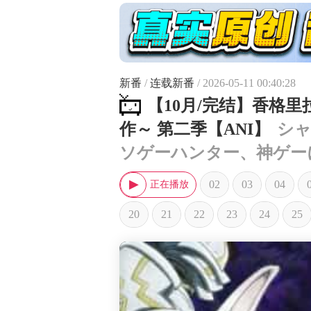
新番
/
连载新番
/ 2026-05-11 00:40:28
【10月/完结】香格里
作～ 第二季【ANI】
シャ
ソゲーハンター、神ゲー
02
03
04
20
21
22
23
24
25