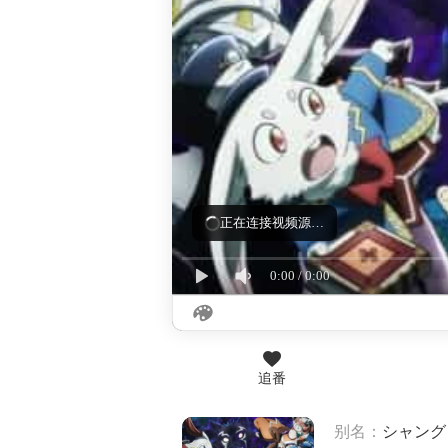
加载失败，正在重试（第 3/3 次）…
0:00
/
0:00
追番
别名：
シャング