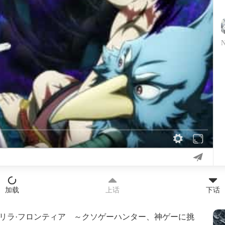
加载
上话
下话
リラ·フロンティア ～クソゲーハンター、神ゲーに挑