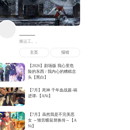
______
搬运工。。
主页
报错
【2026】剧场版 我心里危
险的东西 / 我内心的糟糕念
头【黑白】
【7月】死神 千年血战篇-祸
进谭-【ANi】
【7月】虽然我是不完美恶
女 ～雏宫蝶鼠替换传～【A
Ni】