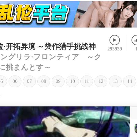
拉·开拓异境 ～粪作猎手挑战神
293939
ングリラ·フロンティア ～ク
に挑まんとす～
05
06
07
08
09
10
11
12
13
14