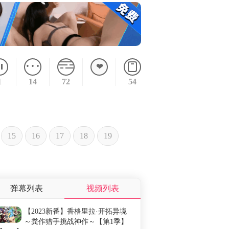
1
14
72
54
15
16
17
18
19
弹幕
屏蔽
弹幕列表
视频列表
弹幕内容
发送时间
【2023新番】香格里拉·开拓异境
～粪作猎手挑战神作～【第1季】
10-27 17:49
麻婆你在玩女号