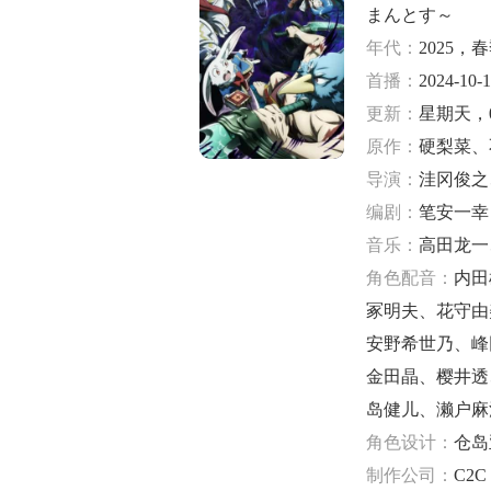
まんとす～
年代：
2025，
首播：
2024-10-
更新：
星期天，0
原作：
硬梨菜、
导演：
洼冈俊之
编剧：
笔安一幸
音乐：
高田龙一
角色配音：
内田
冢明夫
、
花守由
安野希世乃
、
峰
金田晶
、
樱井透
岛健儿
、
濑户麻
角色设计：
仓岛
制作公司：
C2C