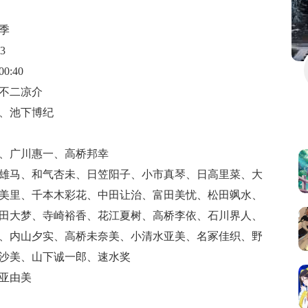
春季
13
0:40
不二凉介
、池下博纪
、广川惠一、高桥邦幸
雄马
、
和气杏未
、
日笠阳子
、
小市真琴
、
日高里菜
、
大
美里
、
千本木彩花
、
中田让治
、
富田美忧
、
松田飒水
、
田大梦
、
寺崎裕香
、
花江夏树
、
高桥李依
、
石川界人
、
、
内山夕实
、
高桥未奈美
、
小清水亚美
、
名冢佳织
、
野
沙美
、
山下诚一郎
、
速水奖
亚由美