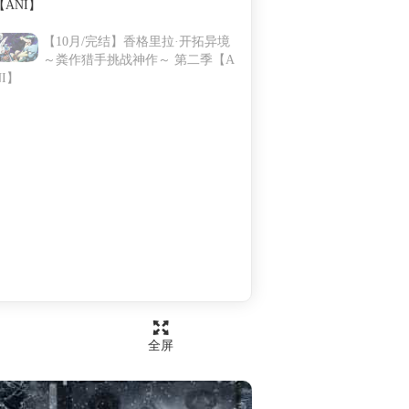
【ANI】
12-30 11:46
红衣少女（有端联想）
【10月/完结】香格里拉·开拓异境
～粪作猎手挑战神作～ 第二季【A
NI】
全屏