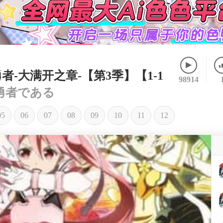
-大满开之章-【第3季】【1-1
98914
勇者である
05
06
07
08
09
10
11
12