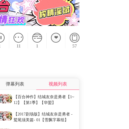
1
11
1
57
弹幕
屏蔽
弹幕列表
视频列表
弹幕内容
发送时间
【百合神作】结城友奈是勇者【1~
12】【第1季】【华盟】
【2017剧场版】结城友奈是勇者 -
鹫尾须美篇- 01【雪飘字幕组】