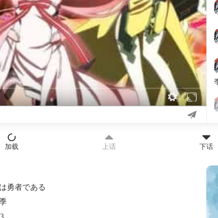
加载
上话
下话
は勇者である
冬季
23