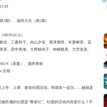
5:29
H
第1期）、福冈大生（第2期）
（MONACA）
春佳
、
三森铃子
、
内山夕实
、
黑泽朋世
、
长妻树里
、
花
美里
、
田中美海
、
大野柚布子
、
种崎敦美
、
大空直美
、
NBUN（原案）、酒井孝裕
dio 五组
门上学、上课、参加社团活动、和朋友一起玩……她就是
她所属的社团是“勇者社”。社团的活动内容是什么？不