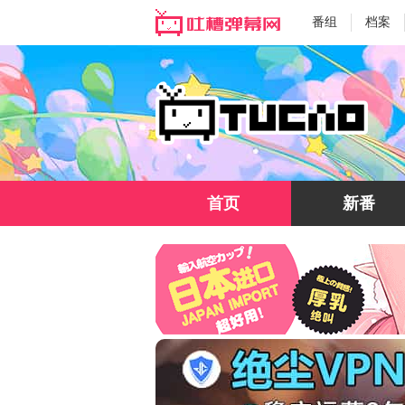
番组
档案
首页
新番