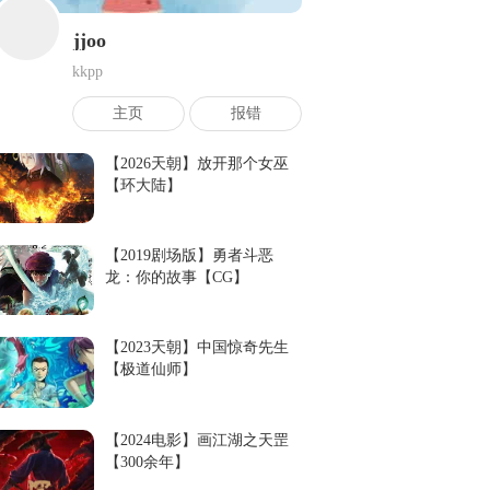
jjoo
kkpp
主页
报错
【2026天朝】放开那个女巫
【环大陆】
【2019剧场版】勇者斗恶
龙：你的故事【CG】
【2023天朝】中国惊奇先生
【极道仙师】
【2024电影】画江湖之天罡
【300余年】