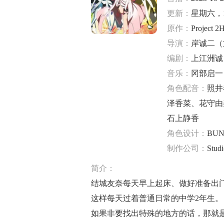
更新：
星期六，1
原作：
Project 2
导演：
岸诚二（
编剧：
上江洲诚
音乐：
冈部启一
角色配音：
照井
泽香菜
、
花守由
石上静香
角色设计：
BU
制作公司：
Stu
简介：
结城友奈每天早上起床、做好准备出
这样每天过着普通日常的中学2年生。
如果非要找出特殊的地方的话，那就是