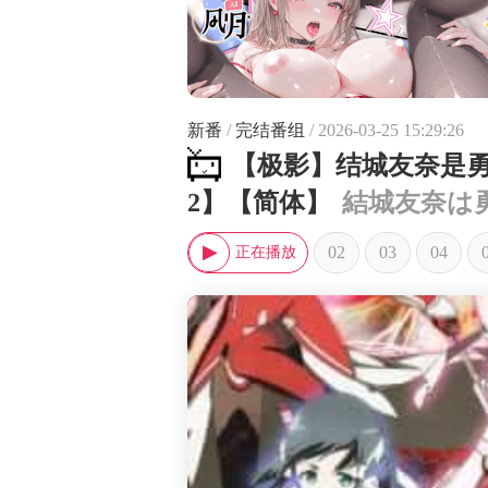
新番
/
完结番组
/ 2026-03-25 15:29:26
【极影】结城友奈是勇者
2】【简体】
結城友奈は
02
03
04