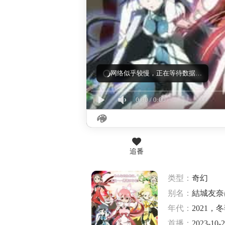
加载失败，正在重试（第 2/3 次）…
0:00
/
0:00
追番
类型：
奇幻
别名：
結城友奈
年代：
2021，
首播：
2023-10-