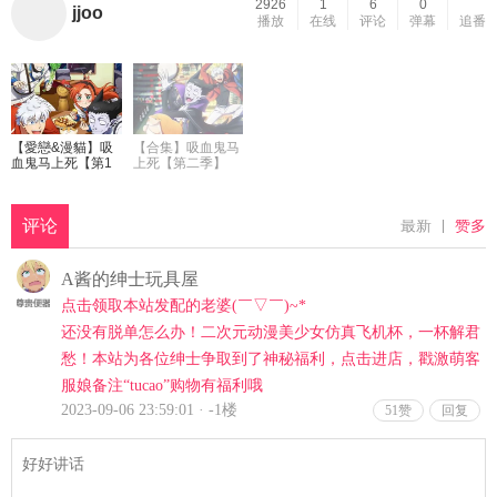
2926
1
6
0
jjoo
播放
在线
评论
弹幕
追番
【愛戀&漫貓】吸
【合集】吸血鬼马
血鬼马上死【第1
上死【第二季】
季】【1-12Fin】
【1-12】【繁体】
【繁体】