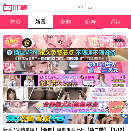
HOT
首页
新番
影剧
综合
番组
新番
/
完结番组
/ 【合集】吸血鬼马上死【第二季】【1-12】