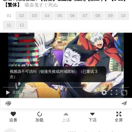
【繁体】
吸血鬼すぐ死ぬ
01
02
03
04
05
06
07
08
09
10
11
12
视频源不可访问（链接失效或跨域限制）（已重试 3
次）
0:00
/
0:00
追番
加载
上话
下话
全屏