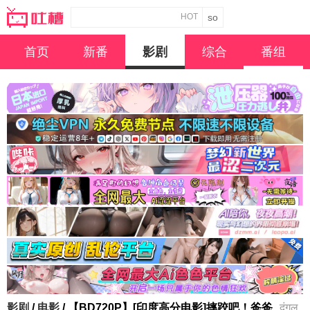
HOT
首页
新番
影剧
综合
番组
影剧
/
电影
/ 【BD720P】[印度高分电影]摔跤吧！爸爸
दंगल