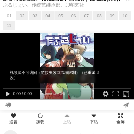
ぶるじぇい、传统艺继承部、JJ萌艺社
01
02
03
04
05
06
07
08
09
10
11
视频源不可访问（链接失效或跨域限制）（已重试 3
次）
0:00
/
0:00
追番
加载
上话
下话
全屏