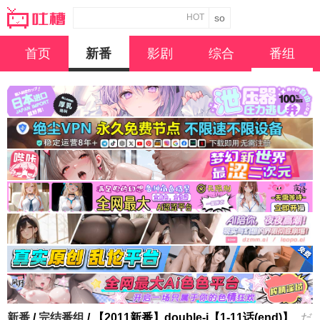
HOT
首页
新番
影剧
综合
番组
新番
/
完结番组
/ 【2011新番】double-j【1-11话(end)】
だ