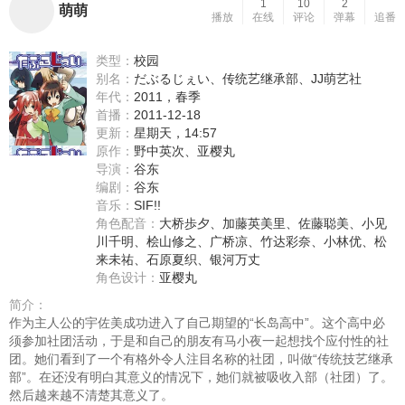
1
10
2
萌萌
播放
在线
评论
弹幕
追番
类型：
校园
别名：
だぶるじぇい、传统艺继承部、JJ萌艺社
年代：
2011，春季
首播：
2011-12-18
更新：
星期天，14:57
原作：
野中英次、亚樱丸
导演：
谷东
编剧：
谷东
音乐：
SIF!!
角色配音：
大桥歩夕
、
加藤英美里
、
佐藤聪美
、
小见
川千明
、
桧山修之
、
广桥凉
、
竹达彩奈
、
小林优
、
松
来未祐
、
石原夏织
、
银河万丈
角色设计：
亚樱丸
简介：
作为主人公的宇佐美成功进入了自己期望的“长岛高中”。这个高中必
须参加社团活动，于是和自己的朋友有马小夜一起想找个应付性的社
团。她们看到了一个有格外令人注目名称的社团，叫做“传统技艺继承
部”。在还没有明白其意义的情况下，她们就被吸收入部（社团）了。
然后越来越不清楚其意义了。