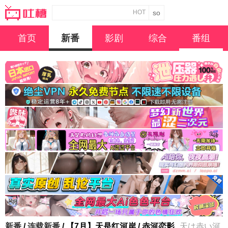
HOT
首页
新番
影剧
综合
番组
新番
/
连载新番
/ 【7月】天是红河岸 / 赤河恋影
天は赤い河