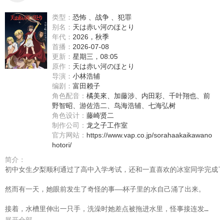
类型：
恐怖 、战争 、犯罪
别名：
天は赤い河のほとり
年代：
2026，秋季
首播：
2026-07-08
更新：
星期三，08:05
原作：
天は赤い河のほとり
导演：
小林浩辅
编剧：
富田赖子
角色配音：
橘美來
、
加藤涉
、
内田彩
、
千叶翔也
、
前
野智昭
、
游佐浩二
、
鸟海浩辅
、
七海弘树
角色设计：
藤崎贤二
制作公司：
龙之子工作室
官方网站：
https://www.vap.co.jp/sorahaakaikawano
hotori/
简介：
初中女生夕梨顺利通过了高中入学考试，还和一直喜欢的冰室同学完成
然而有一天，她眼前发生了奇怪的事——杯子里的水自己涌了出来。

接着，水槽里伸出一只手，洗澡时她差点被拖进水里，怪事接连发生。
