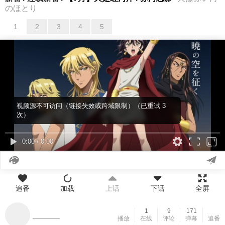
のほとり
1
2
3
4
5
01
02
03
04
05
视频源不可访问（链接失效或跨域限制）（已重试 3
次）
0:00
/
0:00
追番
加载
上话
下话
全屏
1
9
171
______
播放
在线
评论
弹幕
追番