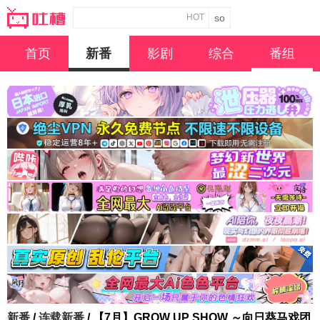
HOT
首页
新番
影剧
综合
番组
新番
/
连载新番
/ 【7月】GROW UP SHOW ～向日葵马戏团