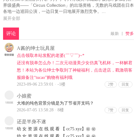
界级盛典——「Circus Collection」的出场资格，无数的马戏团在日本
各地一边巡回公演，一边日复一日地展开激烈竞争。
故事的舞台，是发生在团长麻利亚所率领的「向日葵马戏团」。在与
展开全部
常年资金短缺陷入苦战的同时，向日葵马戏团依然在各地进行着巡回
演出。就在这时，因为某些缘由，马戏团的天才——鹤卷瑞佳来到了
这里。
个性鲜明的「向日葵马戏团」团员们与瑞佳的相遇，究竟是偶然，还
是必然……
由追逐梦想的少女们所谱写、独一无二的马戏团大秀，正式开演！