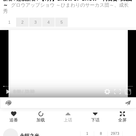
～
グロウアップショウ ～ひまわりのサーカス団～、成长
秀
1
2
3
4
5
01
0:00
/
23:50
追番
加载
上话
下话
全屏
1
8
2973
永恒之光