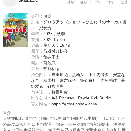
播放
在线
评论
弹幕
追番
类型：
治愈
别名：
グロウアップショウ ～ひまわりのサーカス団
～、成长秀
年代：
2026，秋季
首播：
2026-07-05
更新：
星期天，15:49
原作：
马戏盛典协会
导演：
龟井干太
编剧：
菊池武
音乐：
菅野祐悟
角色配音：
野田朋花
、
黑崎栞
、
小山内怜央
、
安堂な
なこ
、
楠木灯
、
夏吉优子
、
镰仓有那
、
岩桥由佳
、
茅
野爱衣
、
钉宫理惠
角色设计：
牧野和俊
制作公司：
A-1 Pictures、Psyde Kick Studio
官方网站：
https://growupshow.com/
简介：
大约在昭和30年代（1950年代中期至1960年代中期），以正处于经
济高度成长期的日本为背景，那是一个马戏团作为主流娱乐、深深融
入人们日常生活的时代。为了争夺只有顶尖马戏团才被允许参加的世