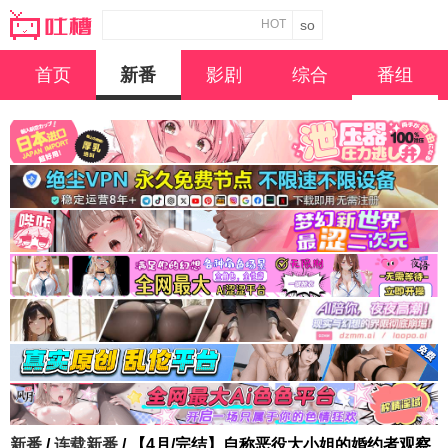
HOT
首页
新番
影剧
综合
番组
新番
/
连载新番
/ 【4月/完结】自称恶役大小姐的婚约者观察