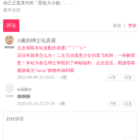
自己正是其中的「恶役大小姐」。
而她的目标，竟是成为不管带到哪里都不丢脸、堪称一流的恶役大小
展开全部
姐，然后让身为「攻略对象」的赛希尔解除婚约。
为此，芭蒂雅日夜策划各种各样的坏事，却因她那不太靠谱的言行与
温柔的性格而老是徒劳无功。可是，她似乎有着身为恶役大小姐绝对
得被人「吃瘪！」的理由……。
未婚妻殿下，正朝着「一流的恶之花」目标一路迷失在其中？