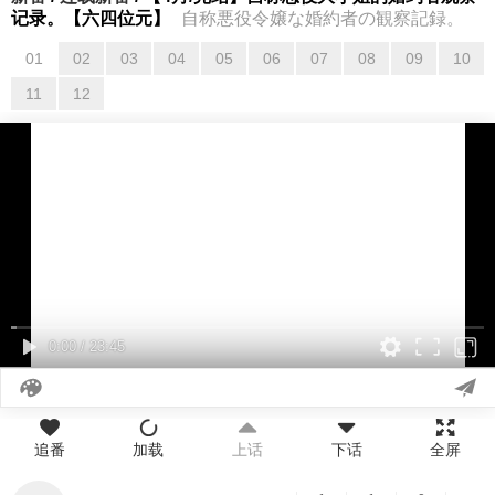
记录。【六四位元】
自称悪役令嬢な婚約者の観察記録。
01
02
03
04
05
06
07
08
09
10
01
02
03
04
05
06
07
08
09
10
11
12
11
12
0:00
/
23:45
追番
加载
上话
下话
全屏