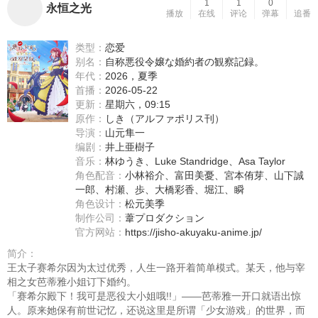
1
1
0
永恒之光
播放
在线
评论
弹幕
追番
类型：
恋爱
别名：
自称悪役令嬢な婚約者の観察記録。
年代：
2026，夏季
首播：
2026-05-22
更新：
星期六，09:15
原作：
しき（アルファポリス刊）
导演：
山元隼一
编剧：
井上亜樹子
音乐：
林ゆうき、Luke Standridge、Asa Taylor
角色配音：
小林裕介
、
富田美憂
、
宮本侑芽
、
山下誠
一郎
、
村瀬
、
歩
、
大橋彩香
、
堀江
、
瞬
角色设计：
松元美季
制作公司：
葦プロダクション
官方网站：
https://jisho-akuyaku-anime.jp/
简介：
王太子赛希尔因为太过优秀，人生一路开着简单模式。某天，他与宰
相之女芭蒂雅小姐订下婚约。
「赛希尔殿下！我可是恶役大小姐哦!!」——芭蒂雅一开口就语出惊
人。原来她保有前世记忆，还说这里是所谓「少女游戏」的世界，而