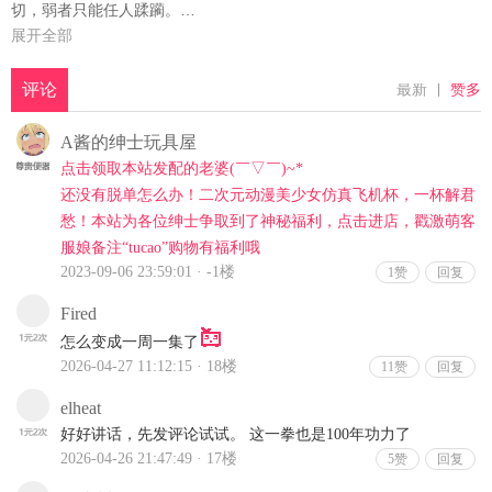
切，弱者只能任人蹂躏。
就在这绝望的深渊中，一名男子现身了。他胸口带着七道伤疤，是传
展开全部
说中的暗杀拳“北斗神拳”的传承者——拳志郎。他为了追寻掳走未婚
妻尤莉亚的宿敌希恩，在荒野中漂泊，回应着受欺压之人的呐喊，为
他们带来希望之光。
挡在他面前的，是在世纪末乱世中存活下来、将野心与欲望暴露无遗
的强者们。在充满掠夺与杀戮的世纪末，拳志郎将用他的拳头，开拓
出一个连人们祈祷都能被听见的新世界！！