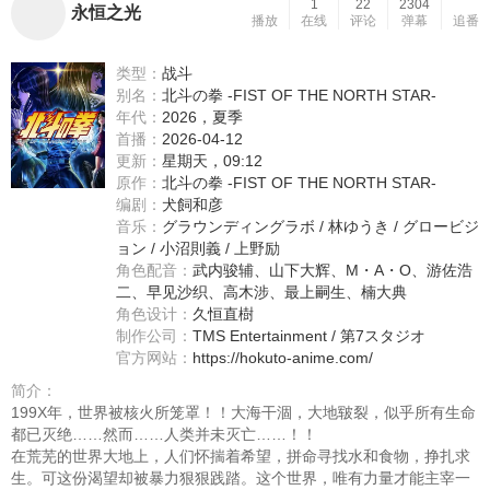
1
22
2304
永恒之光
播放
在线
评论
弹幕
追番
类型：
战斗
别名：
北斗の拳 -FIST OF THE NORTH STAR-
年代：
2026，夏季
首播：
2026-04-12
更新：
星期天，09:12
原作：
北斗の拳 -FIST OF THE NORTH STAR-
编剧：
犬飼和彦
音乐：
グラウンディングラボ / 林ゆうき / グロービジ
ョン / 小沼則義 / 上野励
角色配音：
武内骏辅
、
山下大辉
、
M・A・O
、
游佐浩
二
、
早见沙织
、
高木涉
、
最上嗣生
、
楠大典
角色设计：
久恒直樹
制作公司：
TMS Entertainment / 第7スタジオ
官方网站：
https://hokuto-anime.com/
简介：
199X年，世界被核火所笼罩！！大海干涸，大地皲裂，似乎所有生命
都已灭绝……然而……人类并未灭亡……！！
在荒芜的世界大地上，人们怀揣着希望，拼命寻找水和食物，挣扎求
生。可这份渴望却被暴力狠狠践踏。这个世界，唯有力量才能主宰一