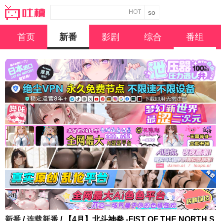
HOT
首页
新番
影剧
综合
番组
新番
/
连载新番
/ 【4月】北斗神拳 -FIST OF THE NORTH S