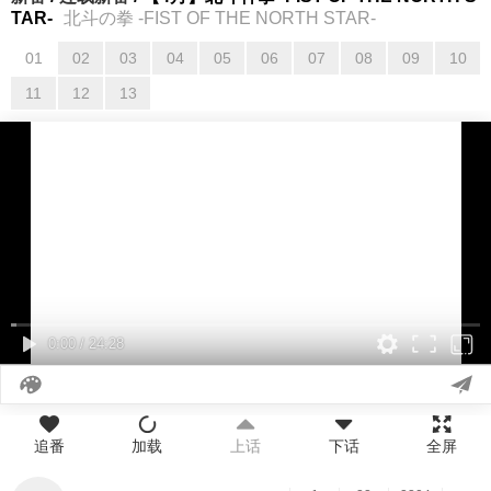
TAR-
北斗の拳 -FIST OF THE NORTH STAR-
01
02
03
04
05
06
07
08
09
10
01
02
03
04
05
06
07
08
09
10
11
12
13
11
12
13
0:00
/
24:28
追番
加载
上话
下话
全屏