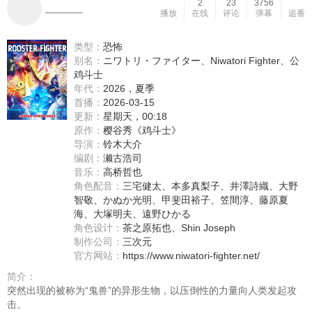
2
23
3756
______
播放
在线
评论
弹幕
追番
类型：
恐怖
别名：
ニワトリ・ファイター、Niwatori Fighter、公
鸡斗士
年代：
2026，夏季
首播：
2026-03-15
更新：
星期天，00:18
原作：
樱谷秀《鸡斗士》
导演：
铃木大介
编剧：
濑古浩司
音乐：
高桥哲也
角色配音：
三宅健太
、
本多真梨子
、
井澤詩織
、
大野
智敬
、
かぬか光明
、
甲斐田裕子
、
笠間淳
、
藤原夏
海
、
大塚明夫
、
遠野ひかる
角色设计：
茶之原拓也、Shin Joseph
制作公司：
三次元
官方网站：
https://www.niwatori-fighter.net/
简介：
突然出现的被称为“鬼兽”的异形生物，以压倒性的力量向人类发起攻
击。