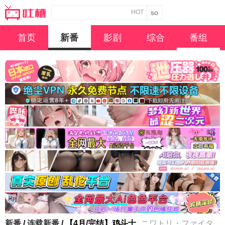
HOT
首页
新番
影剧
综合
番组
新番
/
连载新番
/ 【4月/完结】鸡斗士
ニワトリ・ファイタ