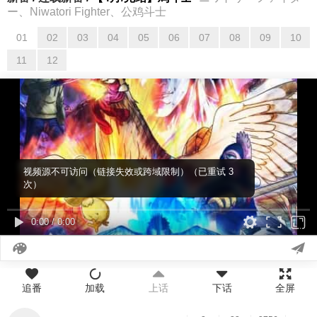
ー、Niwatori Fighter、公鸡斗士
01
02
03
04
05
06
07
08
09
10
01
02
03
04
05
06
07
08
09
10
11
12
11
12
视频源不可访问（链接失效或跨域限制）（已重试 3
次）
0:00
/
0:00
追番
加载
上话
下话
全屏