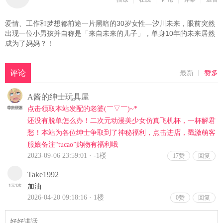
爱情、工作和梦想都前途一片黑暗的30岁女性—汐川未来，眼前突然
出现一位小男孩并自称是「来自未来的儿子」，单身10年的未来居然
成为了妈妈？！