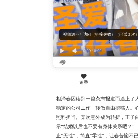
视频源不可访问（链接失效）（已试 3 次
0:00
/
0:00
追番
相泽春因读到一篇杂志报道而迷上了人
稳定的公司工作，转做自由撰稿人。
照料担当。某次意外成为转折，王子
示“结婚以后也不要有身体关系吧？”
止“无性”，简直“零性”，让春苦恼