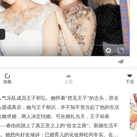
）
加载
上话
下话
气乐队成员王子和弘。她怀着“想见王子”的念头，辞去
心愿成真后，她与王子相识，并不知不觉当起了他的生活
向她求婚，两人决定结婚。可在婚礼当天，王子却表
——春由此踏上了真正意义上的“处女之路”。新婚生活不
不已。她想向好友倾诉：已婚育儿的化妆师松冈冬实、在外