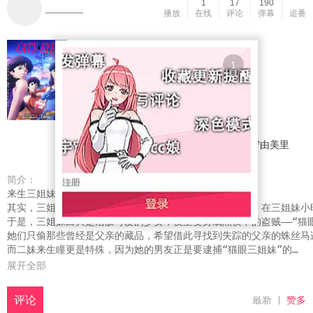
1
17
190
______
播放
在线
评论
弹幕
追番
类型：
战斗
别名：
キャッツ♥アイ、Cat's♥Eye
年代：
2026，春季
首播：
2025-10-03
更新：
星期五，19:51
导演：
末田宜史
音乐：
林ゆうき
角色配音：
小松未可子
、
小清水亚美
、
花守由美里
制作公司：
LIDEN FILMS
简介：
来生三姐妹经营着一家名叫“猫眼”的咖啡店。

其实，三姐妹是海恩茨的女儿，这位伟大的画家与收藏家，在三姐妹小
于是，三姐妹白天是活泼可爱的少女，夜里变身成黑夜中的盗贼——“猫眼
她们只偷那些曾经是父亲的藏品，希望借此寻找到失踪的父亲的蛛丝马迹
而二妹来生瞳更是特殊，因为她的男友正是要逮捕“猫眼三姐妹”的年轻
真相与爱，黑夜中游走的三姐妹在一次次犯罪中找寻这些问题的答案。
展开全部