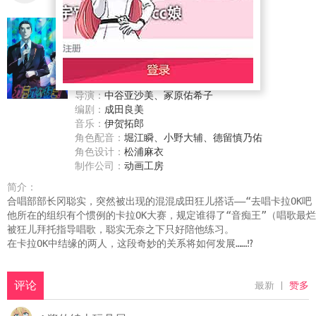
别名：
去K歌吧！、カラオケ行こ！
年代：
2025，秋季
首播：
2025-07-24
更新：
星期四，19:10
原作：
和山やま
导演：
中谷亚沙美、冢原佑希子
编剧：
成田良美
音乐：
伊贺拓郎
角色配音：
堀江瞬
、
小野大辅
、
德留慎乃佑
角色设计：
松浦麻衣
制作公司：
动画工房
简介：
合唱部部长冈聪实，突然被出现的混混成田狂儿搭话——“去唱卡拉OK吧！
他所在的组织有个惯例的卡拉OK大赛，规定谁得了“音痴王”（唱歌最
被狂儿拜托指导唱歌，聪实无奈之下只好陪他练习。

在卡拉OK中结缘的两人，这段奇妙的关系将如何发展……⁉