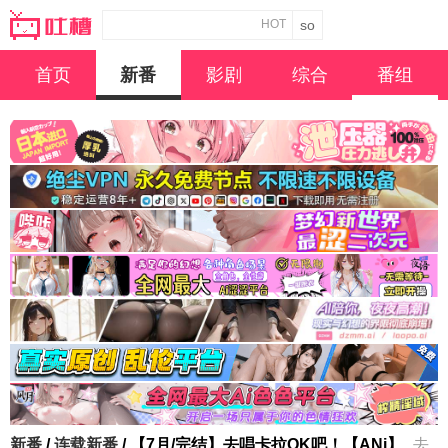
HOT
首页
新番
影剧
综合
番组
新番
/
连载新番
/ 【7月/完结】去唱卡拉OK吧！【ANi】
去