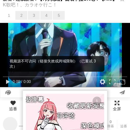
K歌吧！、カラオケ行こ！
1
2
3
4
5
01
02
03
04
05
视频源不可访问（链接失效或跨域限制）（已重试 3
次）
0:00
/
0:00
追番
加载
上话
下话
全屏
1
10
0
______
播放
在线
评论
弹幕
追番