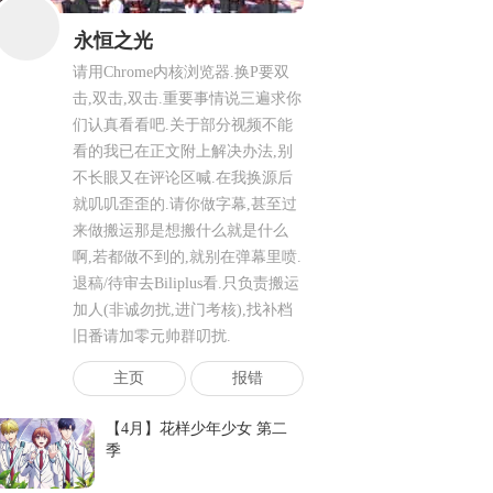
08-04 14:25
好美
永恒之光
08-04 14:25
neta了堕落天使吗
08-04 14:25
好抽象啊 我记得漫画开头完全不是这样的
请用Chrome内核浏览器.换P要双
08-04 14:25
←漫画后面的章节有画过相遇那天的情形，动漫只是挪到前面来了
击,双击,双击.重要事情说三遍求你
们认真看看吧.关于部分视频不能
08-04 14:25
这个不需要了
看的我已在正文附上解决办法,别
08-04 14:25
好漂酿
不长眼又在评论区喊.在我换源后
08-04 14:25
有人麽
就叽叽歪歪的.请你做字幕,甚至过
08-04 14:25
好漂亮
来做搬运那是想搬什么就是什么
08-04 14:25
氛围宁静而又幽深，好喜欢这样氛围
啊,若都做不到的,就别在弹幕里喷.
08-04 14:25
看第一遍的时候以为她要轻生
退稿/待审去Biliplus看.只负责搬运
08-04 14:25
哇大姐姐！
加人(非诚勿扰,进门考核),找补档
08-04 14:25
有的
旧番请加零元帅群叨扰.
08-04 14:25
咋 女主想要自杀吗？
主页
报错
08-04 14:25
太勇敢了！淋雨会长荨麻疹！！
08-04 14:25
好知性美的大姐姐
【4月】花样少年少女 第二
08-04 14:25
排放核污水，还敢不打伞啊
季
08-04 14:25
哇早见沙织！！！