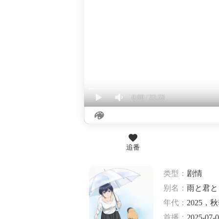
0:00
/
22:53
追番
类型：
剧情
别名：
雨と君と
年代：
2025，
首播：
2025-07-