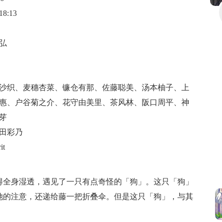
8:13
弘
沙织
、
麦穗杏菜
、
镰仓有那
、
佐藤聪美
、
汤本柚子
、
上
惠
、
户谷菊之介
、
花守由美里
、
茶风林
、
阪口周平
、
神
芽
田彩乃
it
得全身湿透，遇见了一只有点奇怪的「狗」。这只「狗」
她的注意，还递给藤一把折叠伞。但是这只「狗」，与其