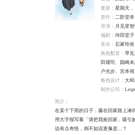
更新：
星期天，1
原作：
二阶堂幸
导演：
月见里智
编剧：
待田堂子
音乐：
石冢玲依
角色配音：
早见
田燿司
、
园崎未
户光步
、
宫本侑
角色设计：
大和
制作公司：
Lespr
简介：
在某个下雨的日子，藤在回家路上淋
用大字报写着「请把我捡回家」吸引
说有点奇怪，倒不如说更像是…？