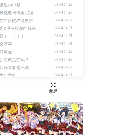
08-04 14:25
邂逅雨中貉
08-04 14:25
虽然貉日语里写狸但是作为妖怪的狸和现实还是挺不一样了
08-04 14:25
前年捡的猫能做饭，今年捡的狸不知道会啥！
08-04 14:25
阿B没有版权的就在B站看（doge）
08-04 14:25
具！！！！！
08-04 14:25
会写字
08-04 14:25
好可爱
08-04 14:25
新海诚是你吗？
08-04 14:25
我好喜欢这一幕，感觉四面八方的人都汇聚到一起了，好温馨
08-04 14:25
生化危机5
08-04 14:25
哥们头上有叶子已经是神仙了
全屏
08-04 14:25
BGM好听
08-04 14:25
这个转场好美
08-04 14:25
居然把番外这段做进来了
08-04 14:25
这个画风很像能干猫那个也
08-04 14:25
我吃
08-04 14:25
这不哈曼吗