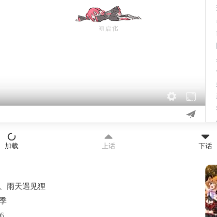
加载
上话
下话
、雨天遇见狸
秋季
06