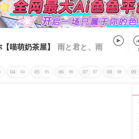
和你【喵萌奶茶屋】
雨と君と、雨
04
05
06
07
08
09
3
04
05
06
07
08