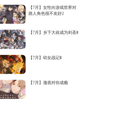
08-04 14:25
真的好美
【7月】女性向游戏世界对
08-04 14:25
动画还是没有漫画好看啊漫画女主真画的超级漂亮
路人角色很不友好2
08-04 14:25
真的嘛？回家就洗澡也会吗
08-04 14:25
中，我拾走了
08-04 14:25
個人覺得女主動畫好看些
【7月】乡下大叔成为剑圣Ⅱ
08-04 14:25
啊？荨麻疹是一般人淋雨会长的吗？
08-04 14:25
是不是想起了言叶之庭
08-04 14:25
不是为啥不需要了？她原本想自杀？
【7月】幼女战记Ⅱ
08-04 14:25
早柚？
08-04 14:25
顺手的事
08-04 14:25
命中注定的一眼
【7月】澈底对你成瘾
08-04 14:25
侧脸绝美
08-04 14:25
老乡，你看我像人还是像神
08-04 14:25
开始了我与保家仙的人
08-04 14:25
开始了，我为保家乡的日常生活
08-04 14:25
起荨麻疹去吃抗过敏药
08-04 14:25
手慢无
08-04 14:25
樱井景和