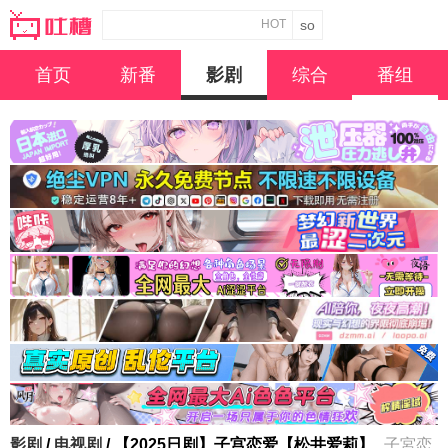
HOT
首页
新番
影剧
综合
番组
影剧
/
电视剧
/ 【2025日剧】子宫恋爱【松井爱莉】
子宮恋