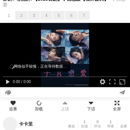
愛
1
2
3
4
5
6
7
网络似乎较慢，正在等待数据…
0:00
/
0:00
追番
加载
上话
下话
全屏
1
0
1
卡卡里
播放
在线
评论
弹幕
追番