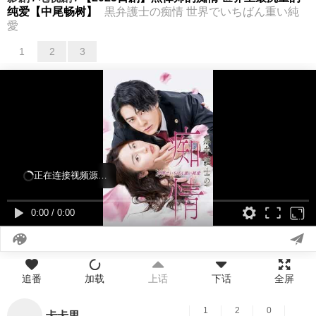
纯爱【中尾畅树】
黒弁護士の痴情 世界でいちばん重い純
愛
1
2
3
正在连接视频源…
0:00
/
0:00
追番
加载
上话
下话
全屏
1
2
0
卡卡里