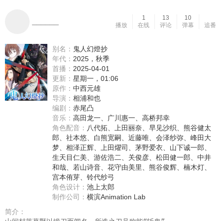
1
13
10
______
播放
在线
评论
弹幕
追番
别名：
鬼人幻燈抄
年代：
2025，秋季
首播：
2025-04-01
更新：
星期一，01:06
原作：
中西元雄
导演：
相浦和也
编剧：
赤尾凸
音乐：
高田龙一、广川惠一、高桥邦幸
角色配音：
八代拓
、
上田丽奈
、
早见沙织
、
熊谷健太
郎
、
社本悠
、
白熊宽嗣
、
近藤唯
、
会泽纱弥
、
峰田大
梦
、
相泽正辉
、
上田燿司
、
茅野爱衣
、
山下诚一郎
、
生天目仁美
、
游佐浩二
、
关俊彦
、
松田健一郎
、
中井
和哉
、
若山诗音
、
花守由美里
、
熊谷俊辉
、
楠木灯
、
宫本侑芽
、
铃代纱弓
角色设计：
池上太郎
制作公司：
横滨Animation Lab
简介：