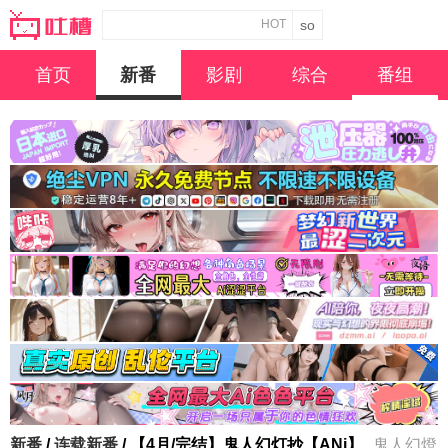
HOT
首页
新番
影剧
综合
番组
新番
/
连载新番
/ 【4月/完结】鬼人幻灯抄【ANi】
鬼人幻燈