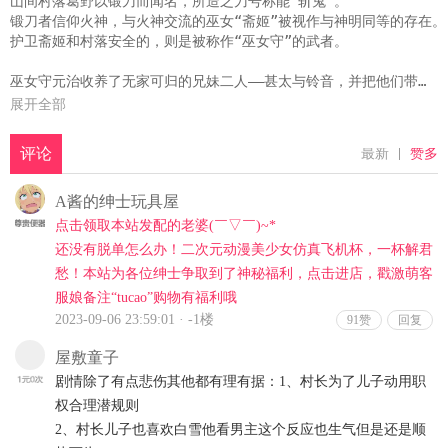
山间村落葛野以锻刀而闻名，所造之刀号称能“斩鬼”。

锻刀者信仰火神，与火神交流的巫女“斋姬”被视作与神明同等的存在。

护卫斋姬和村落安全的，则是被称作“巫女守”的武者。

巫女守元治收养了无家可归的兄妹二人——甚太与铃音，并把他们带到葛
甚太刻苦修习剑术，当上了巫女守；铃音虽是半人半鬼的血统，但也在
展开全部
某一天，两只鬼突然袭击了村落，甚太前往迎击。

众人皆担忧鬼是为取斋姬性命而来，然而鬼却预言，葛野在一百七十年后
从江户到平成，横跨一百七十年的宏大画卷就此展开。