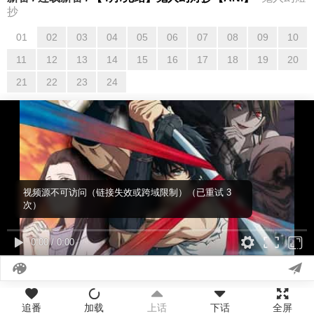
抄
01
02
03
04
05
06
07
08
09
10
01
02
03
04
05
06
07
08
09
10
11
12
13
14
15
16
17
18
19
20
11
12
13
14
15
16
17
18
19
20
21
22
23
24
21
22
23
24
视频源不可访问（链接失效或跨域限制）（已重试 3
次）
0:00
/
0:00
追番
加载
上话
下话
全屏