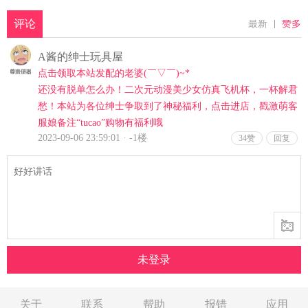
关于
联系
帮助
报错
应用