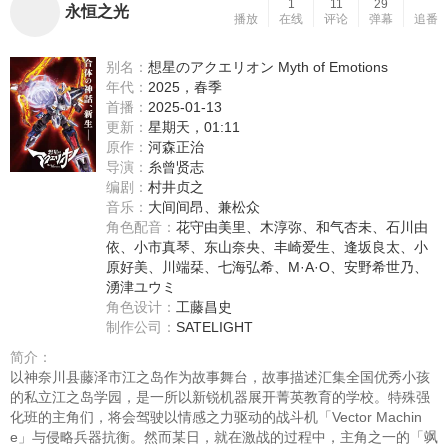
1
11
29
永恒之光
播放
在线
评论
弹幕
追番
别名：
想星のアクエリオン Myth of Emotions
年代：
2025，春季
首播：
2025-01-13
更新：
星期天，01:11
原作：
河森正治
导演：
糸曾贤志
编剧：
村井贞之
音乐：
大间间昂、兼松众
角色配音：
花守由美里
、
木淳弥
、
和气杏未
、
石川由
依
、
小市真琴
、
东山奈央
、
丰崎爱生
、
逢坂良太
、
小
原好美
、
川端栞
、
七海弘希
、
M·A·O
、
安野希世乃
、
湧津ユウミ
角色设计：
工藤昌史
制作公司：
SATELIGHT
简介：
以神奈川县藤泽市江之岛作为故事舞台，故事描述汇集全国优秀小孩
的私立江之岛学园，是一所以新锐机器展开菁英教育的学校。特殊强
化班的主角们，将会驾驶以情感之力驱动的战斗机「Vector Machin
e」与侵略兵器抗衡。然而某日，就在激战的过程中，主角之一的「飒