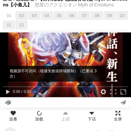
ns【小鱼儿】
想星のアクエリオン Myth of Emotions
01
02
03
04
05
06
07
08
09
10
01
02
03
04
05
06
07
08
09
10
11
12
11
12
视频源不可访问（链接失效或跨域限制）（已重试 3
次）
0:00
/
0:00
追番
加载
上话
下话
全屏