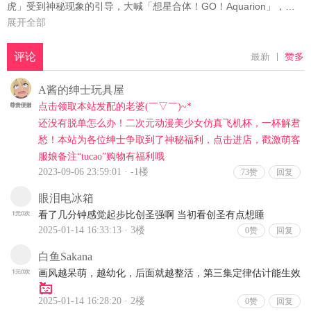
虎」受到神秘现象的引导，大喊「想星合体！GO！Aquarion」，机
械天使就此降临。背负着宿命的少年少女，将在神秘组织「宇宙之
展开全部
卵」以及大人的意图间，寻找宇宙的真意。