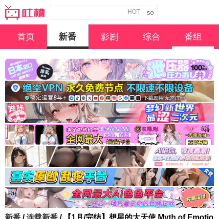
HOT
首页
新番
影剧
综合
番组
新番
/
连载新番
/ 【1月/完结】想星的大天使 Myth of Emotio