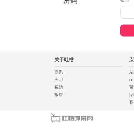
密码
密码
关于吐槽
应
联系
AP
声明
cc
帮助
百
报错
贴
客