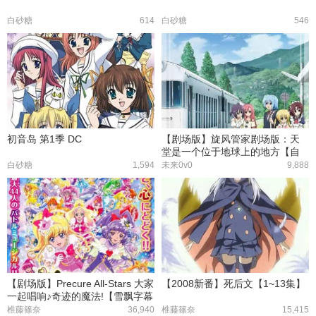
白砂糖
614
白砂糖
546
初音岛 第1季 DC
【剧场版】旋风管家剧场版：天
堂是一个位于地球上的地方【自
压&华盟字幕组】
白砂糖
1,594
未来0v0
9,888
【剧场版】Precure All-Stars 大家
【2008新番】死后文【1~13集】
一起唱响♪奇迹的魔法!【雪飘字幕
组】
椎藤篠奈
36,940
椎藤篠奈
15,415