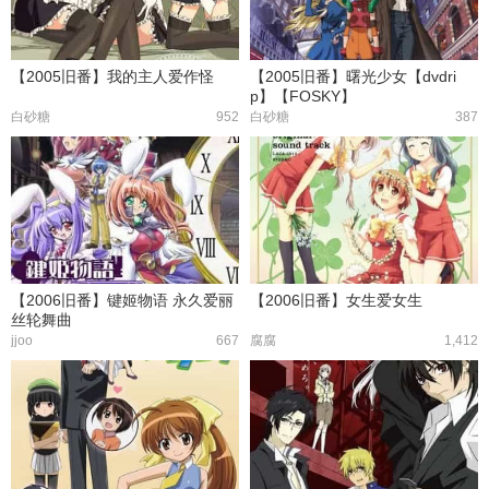
【2005旧番】我的主人爱作怪
【2005旧番】曙光少女【dvdri
p】【FOSKY】
白砂糖
952
白砂糖
387
【2006旧番】键姬物语 永久爱丽
【2006旧番】女生爱女生
丝轮舞曲
jjoo
667
腐腐
1,412