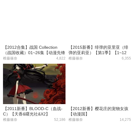
【2012合集】战国 Collection
【2015新番】绯弹的亚里亚（绯
（战国收藏）01~26集【动漫先锋
弹的亚莉亚）【第1季】【1~12
字幕组】
集】
椎藤篠奈
4,822
椎藤篠奈
6,355
【2011新番】BLOOD-C（血战-
【2012新番】樱花庄的宠物女孩
C）【天香&曙光社&X2】
【动漫国】
椎藤篠奈
52,186
椎藤篠奈
14,275