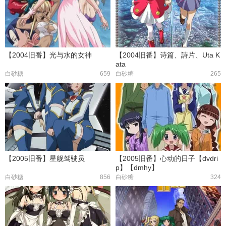
【2004旧番】光与水的女神
【2004旧番】诗篇、詩片、Uta K
ata
白砂糖
659
白砂糖
265
【2005旧番】星舰驾驶员
【2005旧番】心动的日子【dvdri
p】【dmhy】
白砂糖
856
白砂糖
324