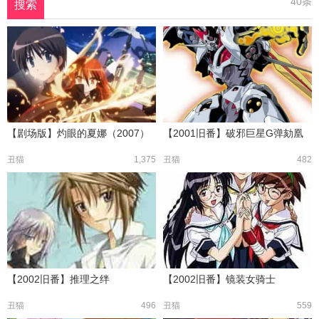
40条
搜索
【剧场版】灼眼的夏娜（2007）
【2001旧番】破邪巨星G弹劾凰
丑猫
1,375
丑猫
482
【2002旧番】推理之绊
【2002旧番】镜装女骑士
丑猫
496
丑猫
559