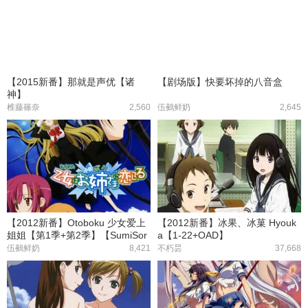
【2015新番】那就是声优【诸
【剧场版】快要坏掉的八音盒
神】
椎藤篠奈
2,560
伍鵺鲜奶
2,645
【2012新番】Otoboku 少女爱上
【2012新番】冰果、冰菓 Hyouk
姐姐【第1季+第2季】【SumiSor
a【1-22+OAD】
a&CASO】
伍鵺鲜奶
8,421
不朽昙
37,668