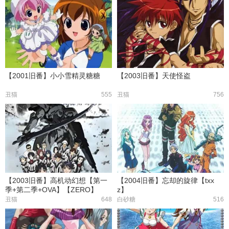
【2001旧番】小小雪精灵糖糖
【2003旧番】天使怪盗
丑猫
555
丑猫
756
【2003旧番】高机动幻想【第一
【2004旧番】忘却的旋律【txx
季+第二季+OVA】【ZERO】
z】
丑猫
648
白砂糖
516