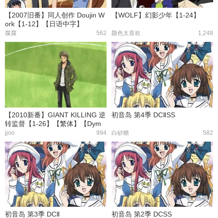
【2007旧番】同人创作 Doujin W
【WOLF】幻影少年【1-24】
ork【1-12】【日语中字】
腐腐
562
颜色太喜欢
1,248
【2010新番】GIANT KILLING 逆
初音岛 第4季 DCⅡSS
转监督【1-26】【繁体】【Dym
y】
jjoo
994
白砂糖
582
初音岛 第3季 DCⅡ
初音岛 第2季 DCSS