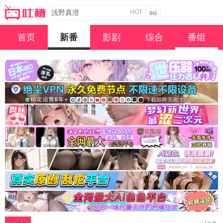
HOT
首页
新番
影剧
综合
番组