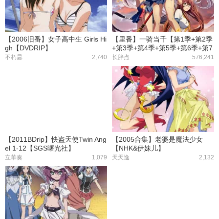
【2006旧番】女子高中生 Girls Hi
【里番】一骑当千【第1季+第2季
gh【DVDRIP】
+第3季+第4季+第5季+第6季+第7
季+OVA】【全67话】
不朽昙
2,740
长胖点
576,241
【2011BDrip】快盗天使Twin Ang
【2005合集】老婆是魔法少女
el 1-12【SGS曙光社】
【NHK&伊妹儿】
立華奏
1,079
天天逸
2,132