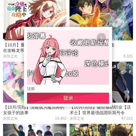
【10月】重启人生的千金小姐正
【24/10月】寻神的旅途
在攻略龙帝陛下【小鱼儿】
永恒之光
39,262
永恒之光
6,101
【10月/完结】没能成为魔法师的
【10月/完结】最狂辅助职业【话
女孩子的故事
术士】世界最强战团听我号令
永恒之光
10,402
永恒之光
67,022