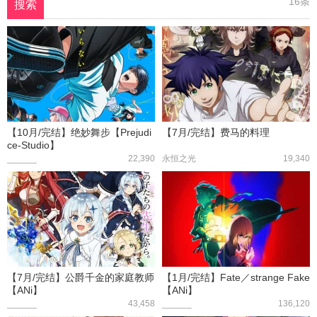
16条
搜索
【10月/完结】绝妙舞步【Prejudi
【7月/完结】费马的料理
ce-Studio】
______
22,390
永恒之光
19,340
【7月/完结】公爵千金的家庭教师
【1月/完结】Fate／strange Fake
【ANi】
【ANi】
______
43,458
______
136,120