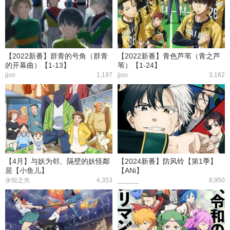
【2022新番】群青的号角（群青
【2022新番】青色芦苇（青之芦
的开幕曲）【1-13】
苇）【1-24】
jjoo
1,197
jjoo
3,162
【4月】与妖为邻、隔壁的妖怪鄰
【2024新番】防风铃【第1季】
居【小鱼儿】
【ANi】
永恒之光
4,353
______
8,950