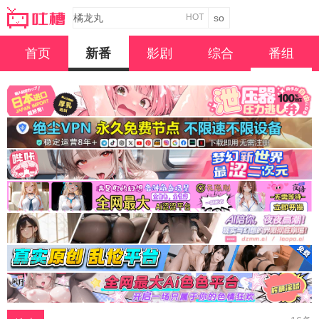
HOT
首页
新番
影剧
综合
番组