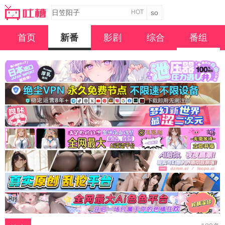
HOT
首页
新番
影剧
综合
番组