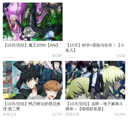
【10月/完结】魔王2099【ANi】
【10月】科学×冒险与生存！【小
鱼儿】
______
58,397
______
4,610
【10月/完结】鸭乃桥论的禁忌推
【10月/完结】冻牌～地下麻将斗
理 第二季
牌录～【喵萌奶茶屋】
永恒之光
12,757
永恒之光
32,004