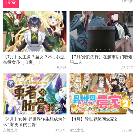
189条
搜索
【7月】女主角？圣女？不，我是
【7月/分割先行】在超市后门吸烟
杂役女仆（自豪）！
的二人
______
15,216
______
86,717
【4月】女神“异世界转生想成为什
【4月】异世界悠闲农家2
么”我“勇者的肋骨”
永恒之光
37,375
永恒之光
57,897