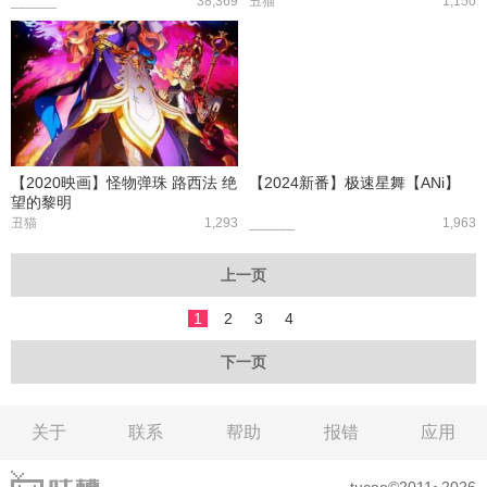
______
38,369
丑猫
1,150
【2020映画】怪物弹珠 路西法 绝
【2024新番】极速星舞【ANi】
望的黎明
丑猫
1,293
______
1,963
上一页
1
2
3
4
下一页
关于
联系
帮助
报错
应用